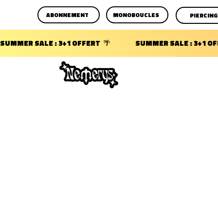
ABONNEMENT
MONOBOUCLES
PIERCING
SUMMER SALE : 3+1 OFFERT  🌴                 