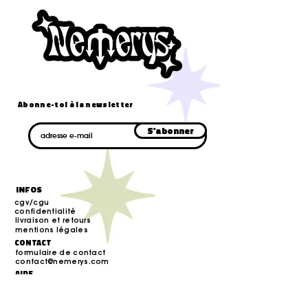
Abonne-toi à la newsletter
E-mail
S'abonner
INFOS
cgv/cgu
confidentialité
livraison et retours
mentions légales
CONTACT
formulaire de contact
contact@nemerys.com
AIDE
faq
blog
suivre mon colis