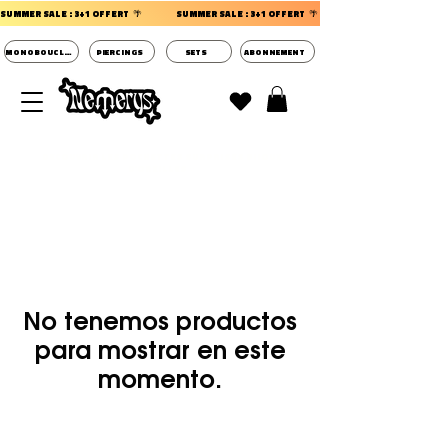
SUMMER SALE : 3+1 OFFERT  🌴                 
MONOBOUCLES
PIERCINGS
SETS
ABONNEMENT
DECOUVRIR LES POCHETTES SURPRISES BIJOUX
D'OREILLES ⭐
No tenemos productos
para mostrar en este
momento.