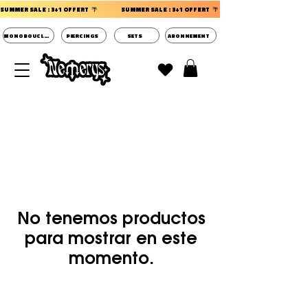
SUMMER SALE : 3+1 OFFERT  🌴                 
MONOBOUCLES
PIERCINGS
SETS
ABONNEMENT
DECOUVRIR LES POCHETTES SURPRISES BIJOUX
D'OREILLES ⭐
No tenemos productos
para mostrar en este
momento.