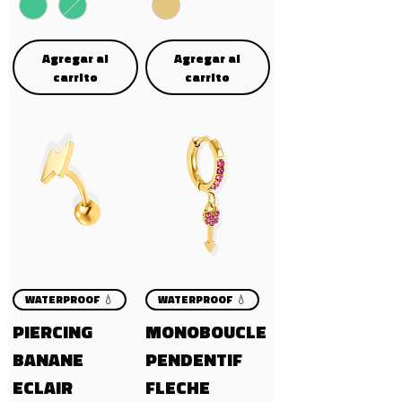
Agregar al
Agregar al
carrito
carrito
WATERPROOF 💧
WATERPROOF 💧
PIERCING
MONOBOUCLE
BANANE
PENDENTIF
ECLAIR
FLECHE