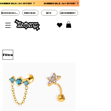
SUMMER SALE : 3+1 OFFERT  🌴                 
MONOBOUCLES
PIERCINGS
SETS
ABONNEMENT
DECOUVRIR LES POCHETTES SURPRISES BIJOUX
D'OREILLES ⭐
Filtro