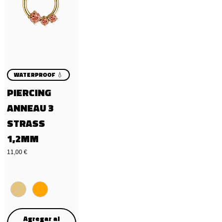
WATERPROOF 💧
PIERCING
ANNEAU 3
STRASS
1,2MM
Precio
11,00 €
Agregar al