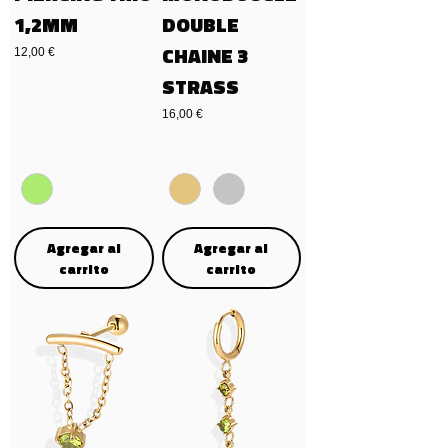
1,2MM
DOUBLE
CHAINE 3
Precio
12,00 €
STRASS
Precio
16,00 €
Agregar al
Agregar al
carrito
carrito