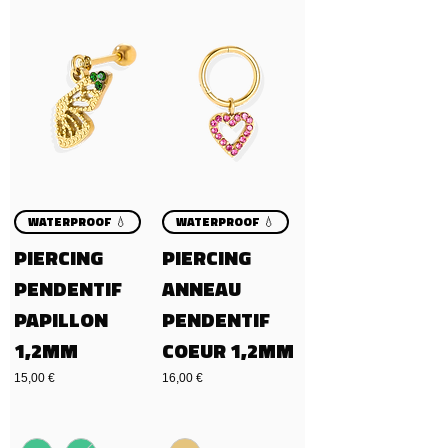
WATERPROOF 💧
WATERPROOF 💧
PIERCING
PIERCING
PENDENTIF
ANNEAU
PAPILLON
PENDENTIF
1,2MM
COEUR 1,2MM
Precio
Precio
15,00 €
16,00 €