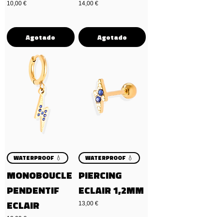
Precio
Precio
10,00 €
14,00 €
Agotado
Agotado
WATERPROOF 💧
WATERPROOF 💧
MONOBOUCLE
PIERCING
PENDENTIF
ECLAIR 1,2MM
ECLAIR
Precio
13,00 €