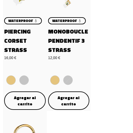
WATERPROOF 💧
WATERPROOF 💧
PIERCING
MONOBOUCLE
CORSET
PENDENTIF 3
STRASS
STRASS
Precio
Precio
16,00 €
12,00 €
Agregar al
Agregar al
carrito
carrito