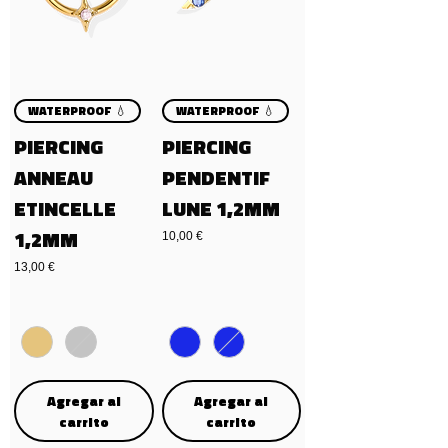
WATERPROOF 💧
WATERPROOF 💧
PIERCING
PIERCING
ANNEAU
PENDENTIF
ETINCELLE
LUNE 1,2MM
1,2MM
Precio
10,00 €
Precio
13,00 €
Agregar al
Agregar al
carrito
carrito