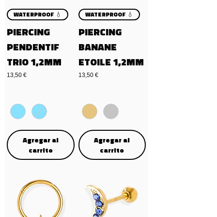
WATERPROOF 💧
WATERPROOF 💧
PIERCING
PIERCING
PENDENTIF
BANANE
TRIO 1,2MM
ETOILE 1,2MM
Precio
Precio
13,50 €
13,50 €
Agregar al
Agregar al
carrito
carrito