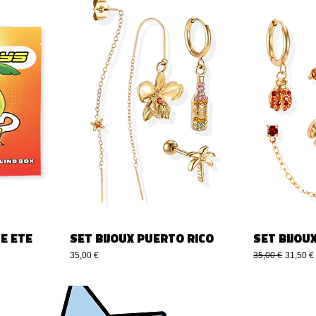
E ETE
SET BIJOUX PUERTO RICO
SET BIJOU
Precio
Precio
Precio d
35,00 €
35,00 €
31,50 €