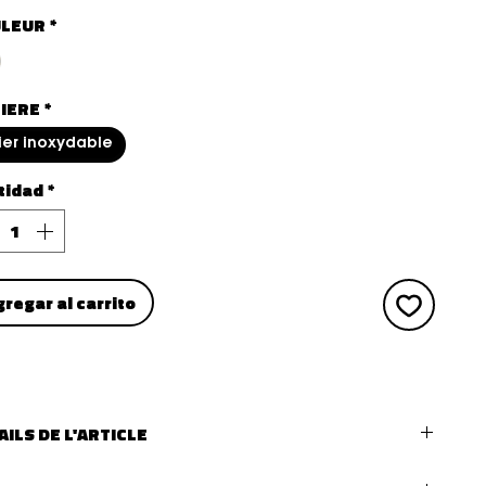
LEUR
*
IERE
*
ier inoxydable
tidad
*
gregar al carrito
AILS DE L'ARTICLE
 de bijoux :
bague ajustable strass