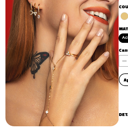
COU
MAT
Ac
Can
A
DET
Type