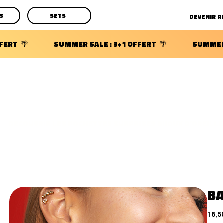
S
SETS
DECOUVRIR LES POCHETTES SURPRISES BIJOUX D'OREILLE
BA
18,5