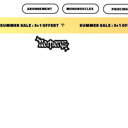
ABONNEMENT
MONOBOUCLES
PIERCING
SUMMER SALE : 3+1 OFFERT  🌴                 