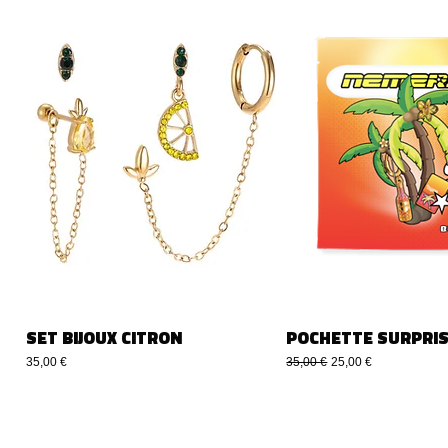
SET BIJOUX CITRON
POCHETTE SURPRIS
Precio
Precio
Precio de oferta
35,00 €
35,00 €
25,00 €