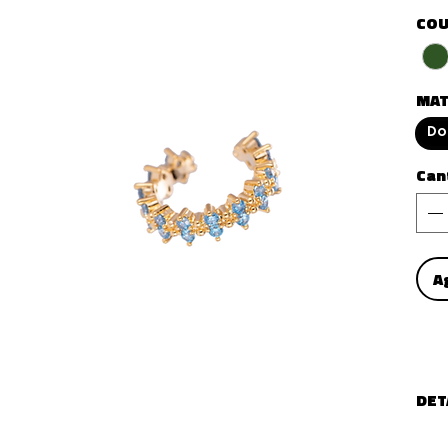
COU
MAT
Dor
Can
A
DET
TYPE