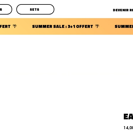
S
SETS
DECOUVRIR LES POCHETTES SURPRISES BIJOUX D'OREILLE
E
14,0