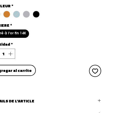
LEUR
*
IERE
*
é à l'or fin 14K
tidad
*
gregar al carrito
AILS DE L'ARTICLE
 DE BIJOUX :
faux piercing (bague d'oreille)