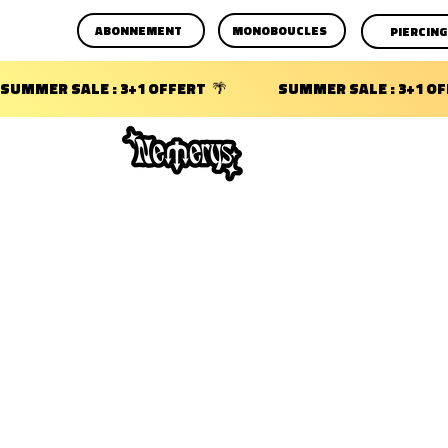
ABONNEMENT
MONOBOUCLES
PIERCING
SUMMER SALE : 3+1 OFFERT  🌴                 