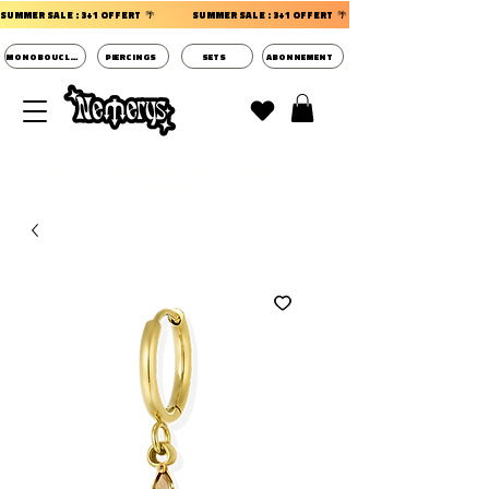
SUMMER SALE : 3+1 OFFERT  🌴                 
MONOBOUCLES
PIERCINGS
SETS
ABONNEMENT
DECOUVRIR LES POCHETTES SURPRISES BIJOUX
D'OREILLES ⭐