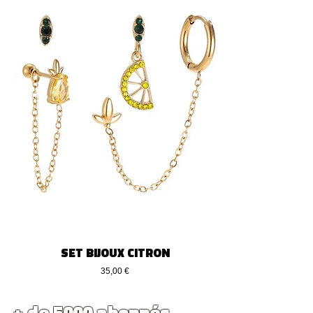
SET BIJOUX CITRON
Precio
35,00 €
+ de 5000 abonnés...