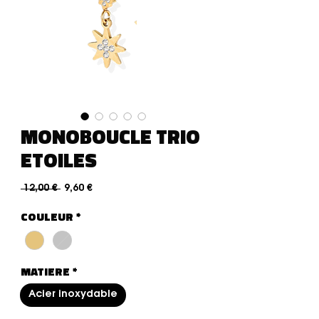
MONOBOUCLE TRIO
ETOILES
Precio
Precio de oferta
 12,00 € 
9,60 €
COULEUR
*
MATIERE
*
Acier inoxydable