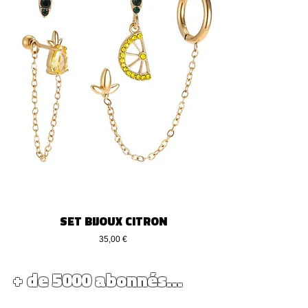
SET BIJOUX CITRON
Precio
35,00 €
+ de 5000 abonnés...