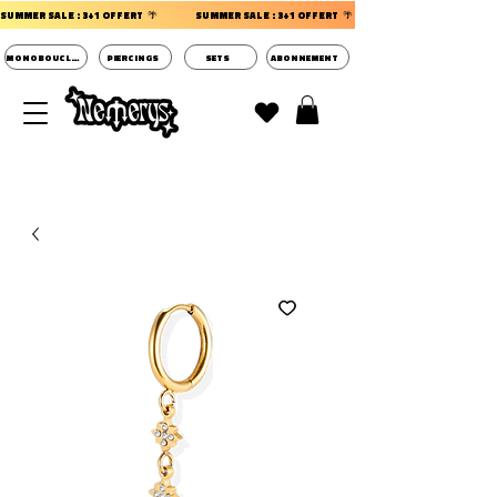
SUMMER SALE : 3+1 OFFERT  🌴                 
MONOBOUCLES
PIERCINGS
SETS
ABONNEMENT
DECOUVRIR LES POCHETTES SURPRISES BIJOUX
D'OREILLES ⭐