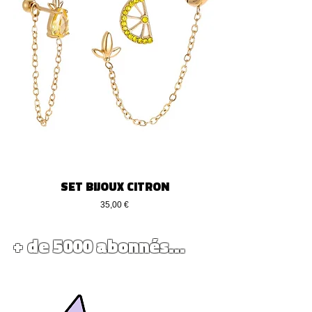
SET BIJOUX CITRON
Precio
35,00 €
+ de 5000 abonnés...