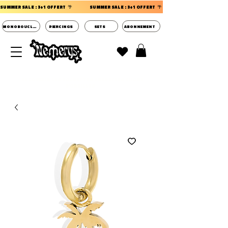
SUMMER SALE : 3+1 OFFERT  🌴                 
MONOBOUCLES
PIERCINGS
SETS
ABONNEMENT
DECOUVRIR LES POCHETTES SURPRISES BIJOUX
D'OREILLES ⭐