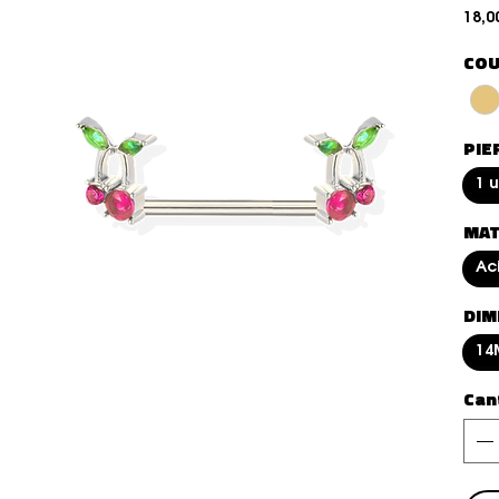
18,0
COU
PIE
1 
MAT
Aci
DIM
14
Can