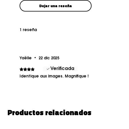
Dejar una reseña
1 reseña
Yaëlle
•
22 dic 2025
Verificada
Obtuvo 4 de 5 estrellas.
Identique aux images. Magnifique !
Productos relacionados