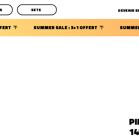
S
SETS
DECOUVRIR LES POCHETTES SURPRISES BIJOUX D'OREILLE
PI
1