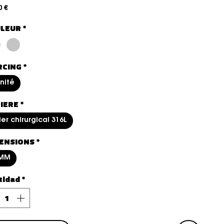
Precio
0 €
LEUR
*
RCING
*
unité
IERE
*
er chirurgical 316L
ENSIONS
*
MM
tidad
*