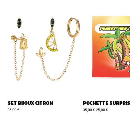
SET BIJOUX CITRON
POCHETTE SURPRIS
Precio
Precio
Precio de oferta
35,00 €
35,00 €
25,00 €