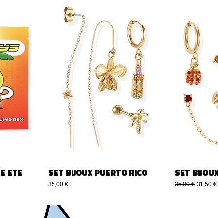
E ETE
SET BIJOUX PUERTO RICO
SET BIJOU
Precio
Precio
Precio d
35,00 €
35,00 €
31,50 €