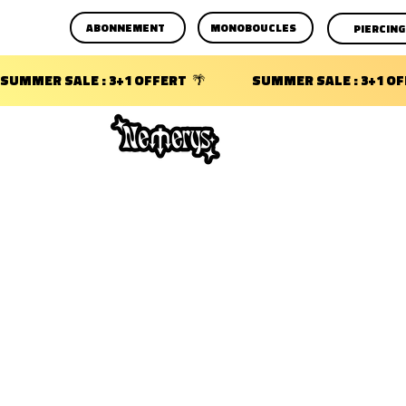
ABONNEMENT
MONOBOUCLES
PIERCING
SUMMER SALE : 3+1 OFFERT  🌴                 